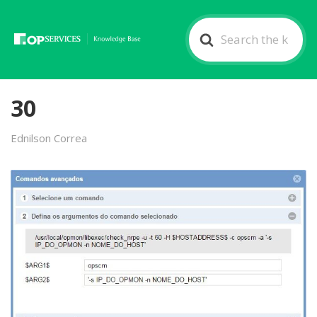
Search
For
30
Ednilson Correa