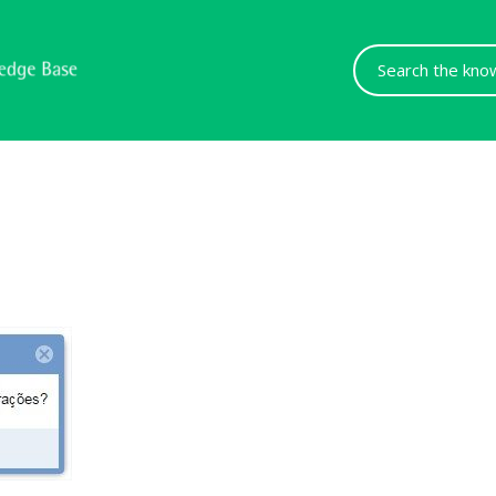
Search
For