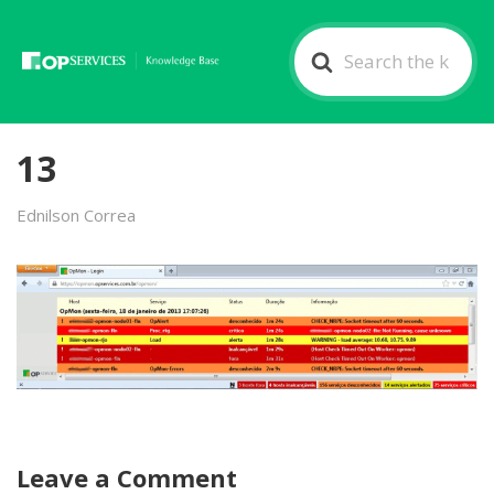
Search
For
13
Ednilson Correa
Leave a Comment