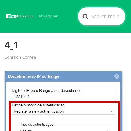
Search
For
4_1
Ednilson Correa