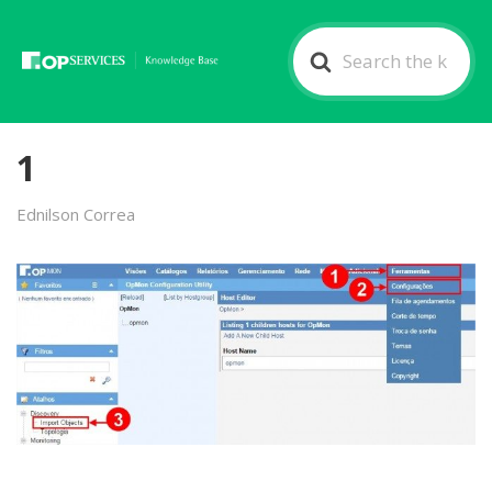
Search
For
1
Ednilson Correa