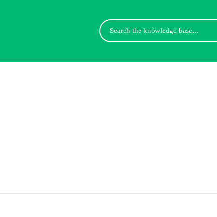
Search
For