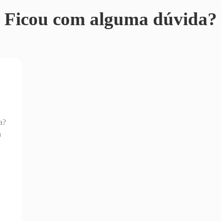
Ficou com alguma dúvida?
a?
a