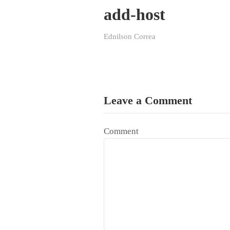
add-host
Ednilson Correa
Leave a Comment
Comment