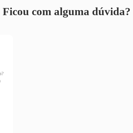
Ficou com alguma dúvida?
a?
a