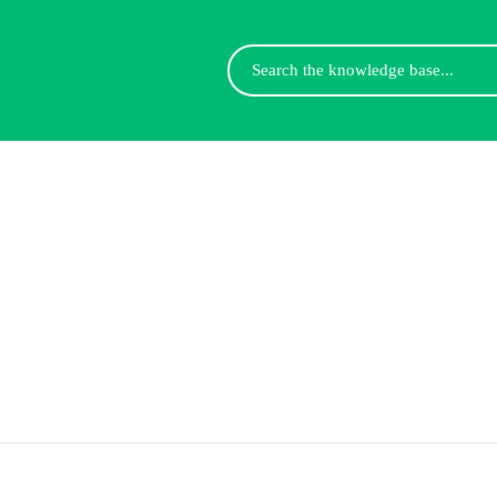
Search
For