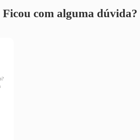
Ficou com alguma dúvida?
a?
a