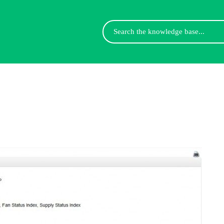
Search
For