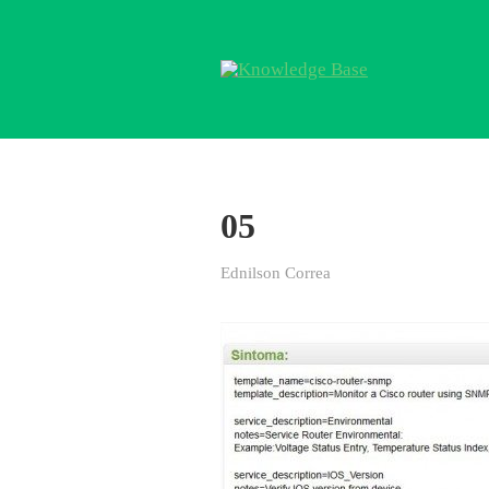
05
Ednilson Correa