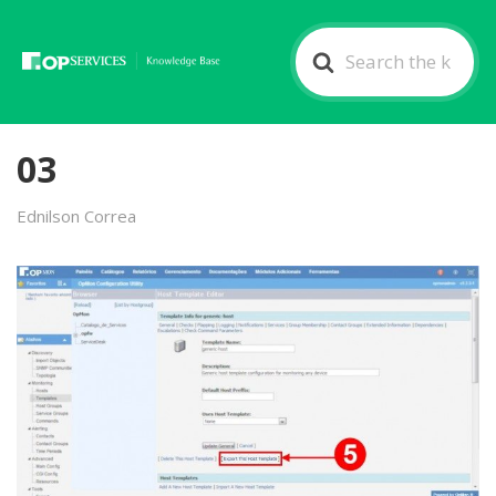
Search
For
03
Ednilson Correa