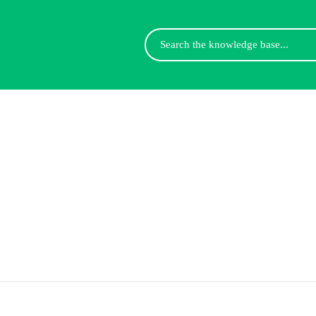
Search
For