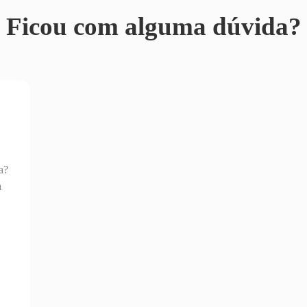
Ficou com alguma dúvida?
a?
a