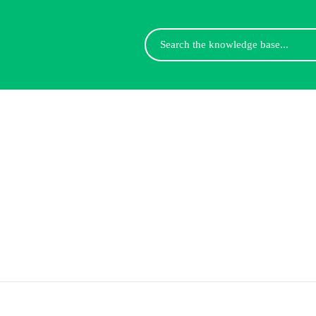
Search
For