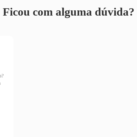
Ficou com alguma dúvida?
a?
a