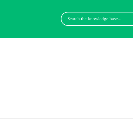
Search
For