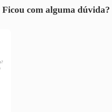
Ficou com alguma dúvida?
a?
a