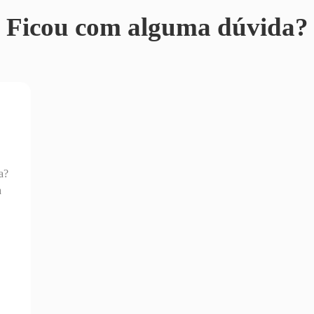
Ficou com alguma dúvida?
a?
a