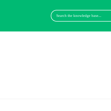
Search
For