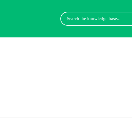
Search
For