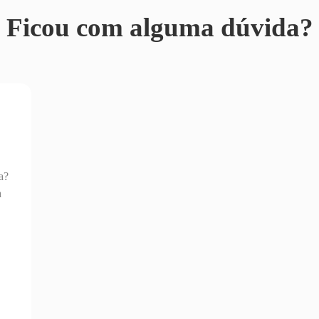
Ficou com alguma dúvida?
a?
a