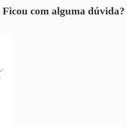
Ficou com alguma dúvida?
a?
a