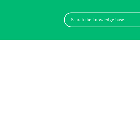
Search
For