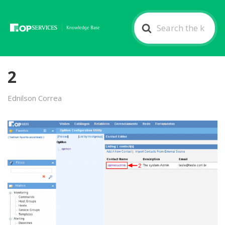
Search
For
2
Ednilson Correa