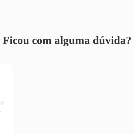
Ficou com alguma dúvida?
a?
a