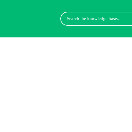
Search
For