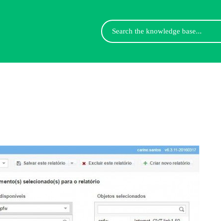
Search
For