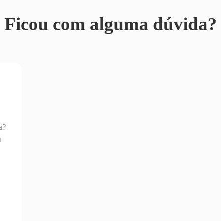
Ficou com alguma dúvida?
a?
a