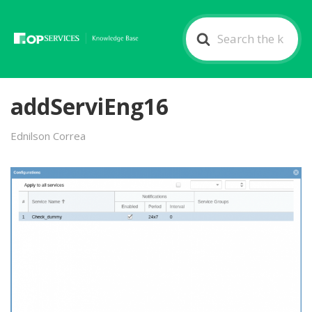
Search
For
addServiEng16
Ednilson Correa