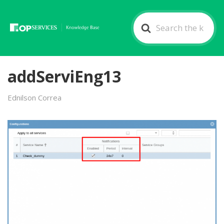
Search
For
addServiEng13
Ednilson Correa