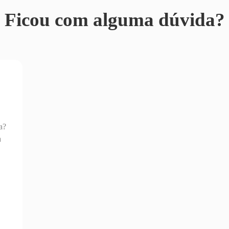
Ficou com alguma dúvida?
a?
a