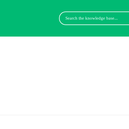
Search
For