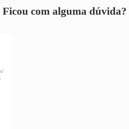
Ficou com alguma dúvida?
a?
a