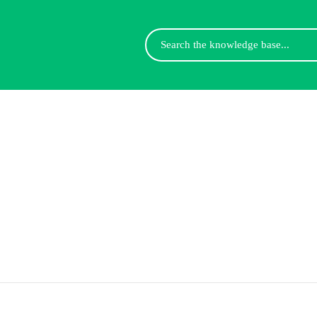
Search
For