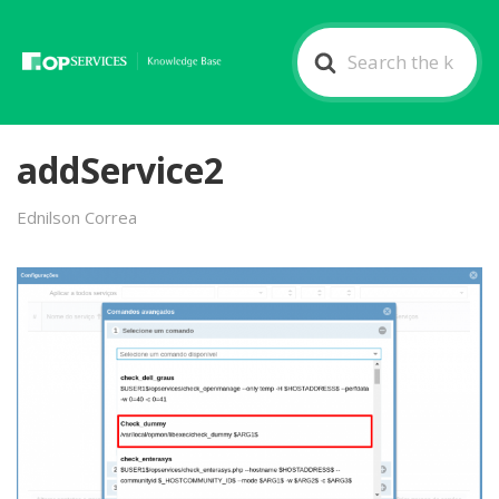
Search
For
addService2
Ednilson Correa