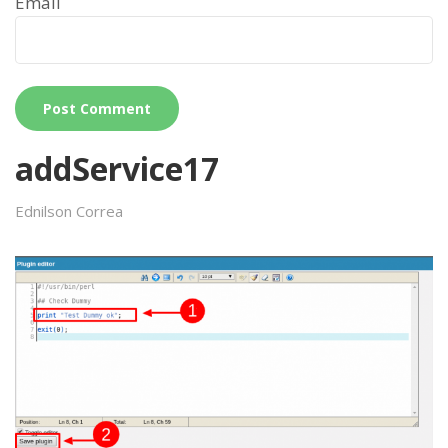
Email
addService17
Ednilson Correa