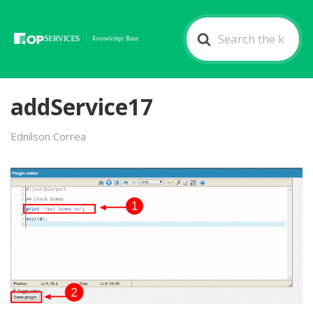
Search
For
addService17
Ednilson Correa