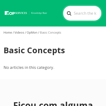
Search
For
Home
/
Videos
/
OpMon
/
Basic Concepts
Basic Concepts
No articles in this category.
Ficou com alguma