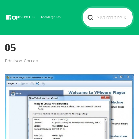
Search
For
05
Ednilson Correa