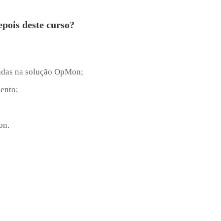
epois deste curso?
adas na solução OpMon;
ento;
on.