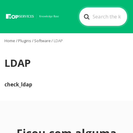
Search
For
Home
/
Plugins
/
Software
/
LDAP
LDAP
check_ldap